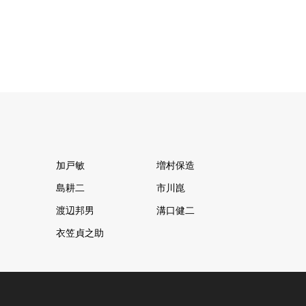
加戸敏
増村保造
島耕二
市川崑
渡辺邦男
溝口健二
衣笠貞之助