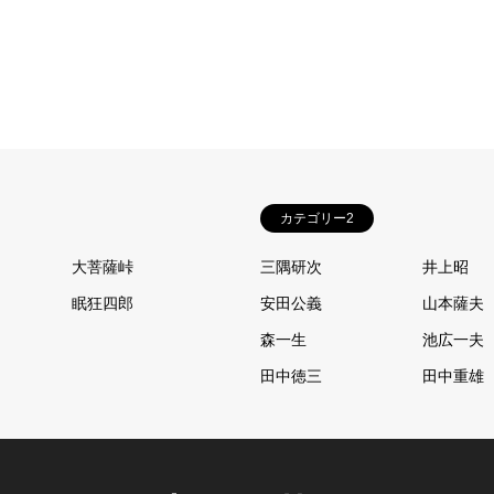
カテゴリー2
大菩薩峠
三隅研次
井上昭
眠狂四郎
安田公義
山本薩夫
森一生
池広一夫
田中徳三
田中重雄