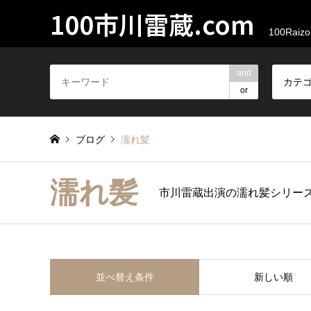
100市川雷蔵.com
100Raizo
and
カテ
or
ブログ
濡れ髪
濡れ髪
市川雷蔵出演の濡れ髪シリー
並べ替え条件
新しい順