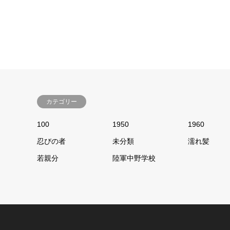
カテゴリー
100
1950
1960
忍びの者
未分類
濡れ髪
若親分
陸軍中野学校