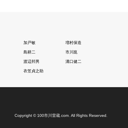
加戸敏
増村保造
島耕二
市川崑
渡辺邦男
溝口健二
衣笠貞之助
Copyright
©
100市川雷蔵.com
. All Rights Reserved.