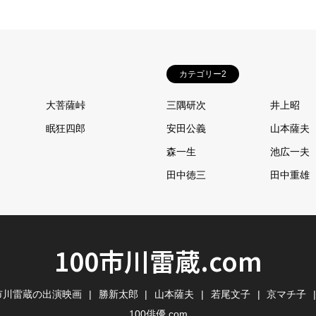
カテゴリー2
大菩薩峠
三隅研次
井上昭
眠狂四郎
安田公義
山本薩夫
森一生
池広一夫
田中徳三
田中重雄
100市川雷蔵.com
市川雷蔵の出演映画
勝新太郎
山本薩夫
若尾文子
京マチ子
100俳優.com